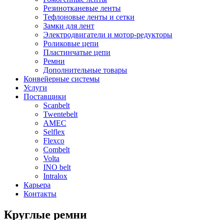
Резинотканевые ленты
Тефлоновые ленты и сетки
Замки для лент
Электродвигатели и мотор-редукторы
Роликовые цепи
Пластинчатые цепи
Ремни
Дополнительные товары
Конвейерные системы
Услуги
Поставщики
Scanbelt
Twentebelt
АMEC
Selflex
Flexco
Combelt
Volta
INO belt
Intralox
Карьера
Контакты
Круглые ремни