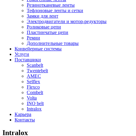
Резинотканевые ленты
Тефлоновые ленты и сетки
Замки для лент
Электродвигатели и мотор-редукторы
Роликовые цепи
Пластинчатые цепи
Ремни
Дополнительные товары
Конвейерные системы
Услуги
Поставщики
Scanbelt
Twentebelt
АMEC
Selflex
Flexco
Combelt
Volta
INO belt
Intralox
Карьера
Контакты
Intralox