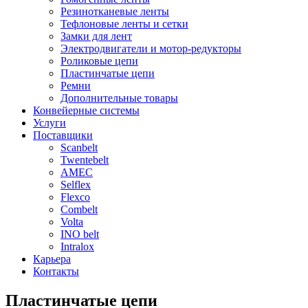
Резинотканевые ленты
Тефлоновые ленты и сетки
Замки для лент
Электродвигатели и мотор-редукторы
Роликовые цепи
Пластинчатые цепи
Ремни
Дополнительные товары
Конвейерные системы
Услуги
Поставщики
Scanbelt
Twentebelt
АMEC
Selflex
Flexco
Combelt
Volta
INO belt
Intralox
Карьера
Контакты
Пластинчатые цепи