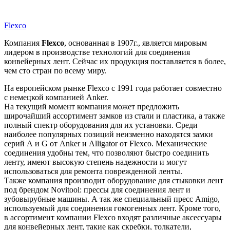
Flexco
Компания
Flexco
, основанная в 1907г., является мировым
лидером в производстве технологий для соединения
конвейерных лент. Сейчас их продукция поставляется в более,
чем сто стран по всему миру.
На европейском рынке Flexco с 1991 года работает совместно
с немецкой компанией Anker.
На текущий момент компания может предложить
широчайший ассортимент замков из стали и пластика, а также
полный спектр оборудования для их установки. Среди
наиболее популярных позиций неизменно находятся замки
серий А и G от Anker и Alligator от Flexco. Механические
соединения удобны тем, что позволяют быстро соединить
ленту, имеют высокую степень надежности и могут
использоваться для ремонта поврежденной ленты.
Также компания производит оборудование для стыковки лент
под брендом Novitool: прессы для соединения лент и
зубовырубные машины. А так же специальный пресс Amigo,
используемый для соединения гомогенных лент. Кроме того,
в ассортимент компании Flexco входят различные аксессуары
для конвейерных лент, такие как скребки, толкатели,