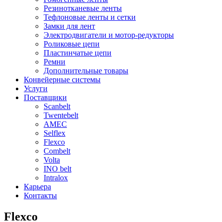
Резинотканевые ленты
Тефлоновые ленты и сетки
Замки для лент
Электродвигатели и мотор-редукторы
Роликовые цепи
Пластинчатые цепи
Ремни
Дополнительные товары
Конвейерные системы
Услуги
Поставщики
Scanbelt
Twentebelt
АMEC
Selflex
Flexco
Combelt
Volta
INO belt
Intralox
Карьера
Контакты
Flexco