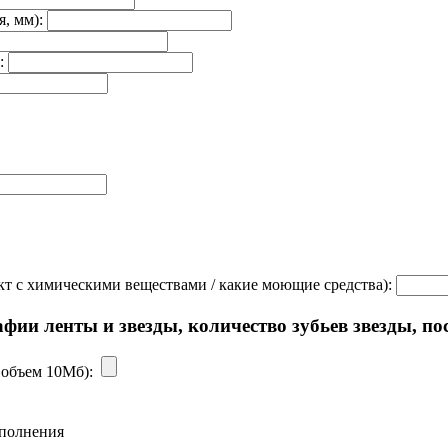
я, мм):
ы:
нтакт с химическими веществами / какие моющие средства):
ии ленты и звезды, количество зубьев звезды, по
с. объем 10Мб):
аполнения