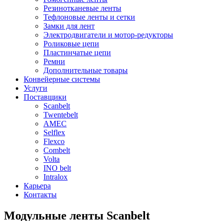
Резинотканевые ленты
Тефлоновые ленты и сетки
Замки для лент
Электродвигатели и мотор-редукторы
Роликовые цепи
Пластинчатые цепи
Ремни
Дополнительные товары
Конвейерные системы
Услуги
Поставщики
Scanbelt
Twentebelt
АMEC
Selflex
Flexco
Combelt
Volta
INO belt
Intralox
Карьера
Контакты
Модульные ленты Scanbelt