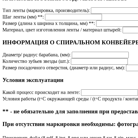
Тип ленты (маркировка, производитель):
Шаг ленты (мм) **:
Размер (длина х ширина х толщина, мм) **:
Материал, цвет изготовления ленты / материал штырей:
ИНФОРМАЦИЯ О СПИРАЛЬНОМ КОНВЕЙЕР
Диаметр/ радиус барабана, (мм):
Количество зубьев звезды (шт.):
Размер посадочного отверстия, (диаметр или радиус, мм):
Условия эксплуатации
Какой процесс происходит на ленте:
Условия работы (t ͦ C окружающей среды / (t ͦ C продукта / ко
** - не обязательно для заполнения при предос
При отсутствии маркировки необходимы: фотограф
Прикрепить файл (*.pdf, *.jpg, *.png или архив *.rar, *.zip, мак