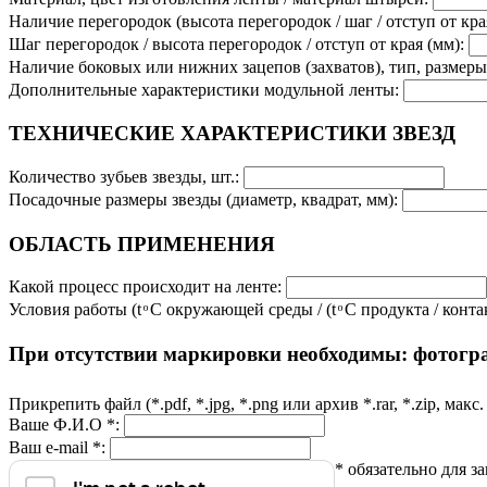
Наличие перегородок (высота перегородок / шаг / отступ от кра
Шаг перегородок / высота перегородок / отступ от края (мм):
Наличие боковых или нижних зацепов (захватов), тип, размер
Дополнительные характеристики модульной ленты:
ТЕХНИЧЕСКИЕ ХАРАКТЕРИСТИКИ ЗВЕЗД
Количество зубьев звезды, шт.:
Посадочные размеры звезды (диаметр, квадрат, мм):
ОБЛАСТЬ ПРИМЕНЕНИЯ
Какой процесс происходит на ленте:
Условия работы (t ͦ C окружающей среды / (t ͦ C продукта / ко
При отсутствии маркировки необходимы: фотограф
Прикрепить файл (*.pdf, *.jpg, *.png или архив *.rar, *.zip, мак
Ваше Ф.И.О *:
Ваш e-mail *:
* обязательно для з