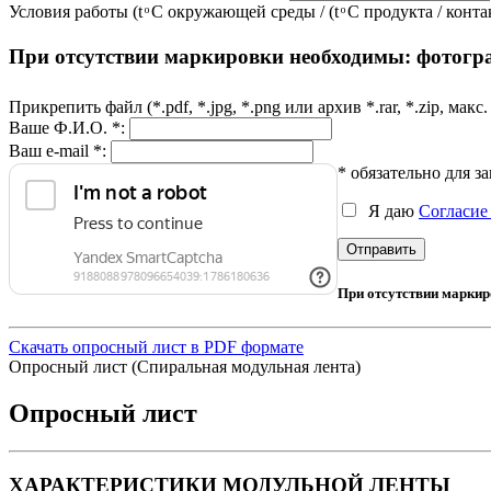
Условия работы (t ͦ C окружающей среды / (t ͦ C продукта / ко
При отсутствии маркировки необходимы: фотограф
Прикрепить файл (*.pdf, *.jpg, *.png или архив *.rar, *.zip, мак
Ваше Ф.И.О. *:
Ваш e-mail *:
* обязательно для з
Я даю
Согласие
При отсутствии маркир
Скачать опросный лист в PDF формате
Опросный лист (Спиральная модульная лента)
Опросный лист
ХАРАКТЕРИСТИКИ МОДУЛЬНОЙ ЛЕНТЫ