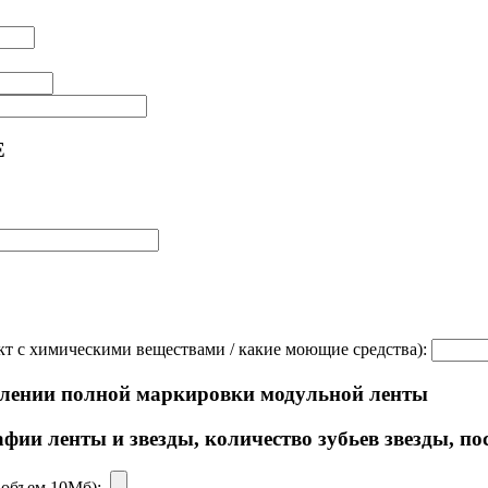
Е
нтакт с химическими веществами / какие моющие средства):
тавлении полной маркировки модульной ленты
ии ленты и звезды, количество зубьев звезды, по
с. объем 10Мб):