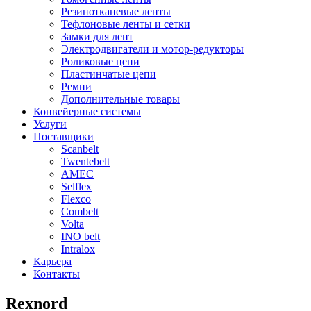
Резинотканевые ленты
Тефлоновые ленты и сетки
Замки для лент
Электродвигатели и мотор-редукторы
Роликовые цепи
Пластинчатые цепи
Ремни
Дополнительные товары
Конвейерные системы
Услуги
Поставщики
Scanbelt
Twentebelt
АMEC
Selflex
Flexco
Combelt
Volta
INO belt
Intralox
Карьера
Контакты
Rexnord