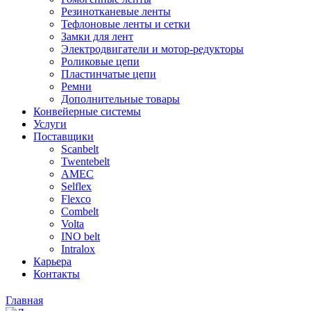
Резинотканевые ленты
Тефлоновые ленты и сетки
Замки для лент
Электродвигатели и мотор-редукторы
Роликовые цепи
Пластинчатые цепи
Ремни
Дополнительные товары
Конвейерные системы
Услуги
Поставщики
Scanbelt
Twentebelt
АMEC
Selflex
Flexco
Combelt
Volta
INO belt
Intralox
Карьера
Контакты
Главная