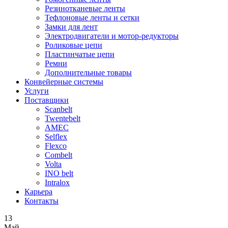
Резинотканевые ленты
Тефлоновые ленты и сетки
Замки для лент
Электродвигатели и мотор-редукторы
Роликовые цепи
Пластинчатые цепи
Ремни
Дополнительные товары
Конвейерные системы
Услуги
Поставщики
Scanbelt
Twentebelt
АMEC
Selflex
Flexco
Combelt
Volta
INO belt
Intralox
Карьера
Контакты
13
Май